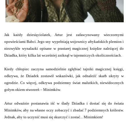
Jak każdy dziesięciolatek, Artur jest zafascynowany wieczornymi
opowieściami Babci. Jego sny wypełniają wojownicy afrykańskich plemion i
niezwykłe wynalazki opisane w prastarej magicznej księdze należącej do
Dziadka, który kilka lat wcześniej zniknął w tajemniczych okolicznościach.
Kiedy chłopiec zaczyna samodzielnie zgłębiać tajniki magicznej księgi,
odkrywa, że Dziadek zostawił wskazówki, jak odnaleźć skarb ukryty w
ogrodzie. Co więcej, odkrywa podziemny świat malutkich, niewidocznych
gołym okiem stworzeń – Minimków.
Artur odważnie postanawia iść w ślady Dziadka i dostać się do świata
Minimków, aby na własne oczy zobaczyć i zbadać 7 podziemnych królestw.
Jednak, aby to uczynić musi się skurczyć i zostać... Minimkiem!