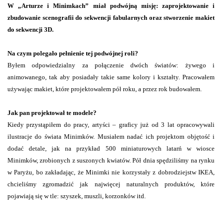
W „Arturze i Minimkach” miał podwójną misję: zaprojektowanie i
zbudowanie scenografii do sekwencji fabularnych oraz stworzenie makiet
do sekwencji 3D.
Na czym polegało pełnienie tej podwójnej roli?
Byłem odpowiedzialny za połączenie dwóch światów: żywego i
animowanego, tak aby posiadały takie same kolory i kształty. Pracowałem
używając makiet, które projektowałem pół roku, a przez rok budowałem.
Jak pan projektował te modele?
Kiedy przystąpiłem do pracy, artyści – graficy już od 3 lat opracowywali
ilustracje do świata Minimków. Musiałem nadać ich projektom objętość i
dodać detale, jak na przykład 500 miniaturowych latarń w wiosce
Minimków, zrobionych z suszonych kwiatów. Pół dnia spędziliśmy na rynku
w Paryżu, bo zakładając, że Minimki nie korzystały z dobrodziejstw IKEA,
chcieliśmy zgromadzić jak najwięcej naturalnych produktów, które
pojawiają się w tle: szyszek, muszli, korzonków itd.