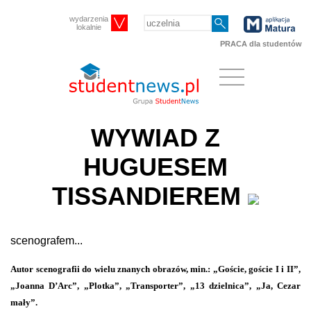
wydarzenia
lokalnie
PRACA dla studentów
WYWIAD Z
HUGUESEM
TISSANDIEREM
scenografem...
Autor scenografii do wielu znanych obrazów, min.: „Goście, goście I i II”,
„Joanna D’Arc”, „Plotka”, „Transporter”, „13 dzielnica”, „Ja, Cezar
mały”.